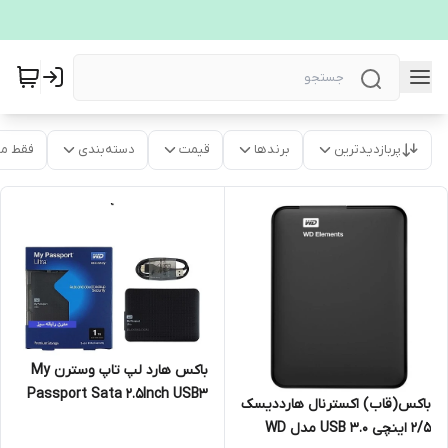
پربازدیدترین
برندها
قیمت
دسته‌بندی
فقط م
باکس هارد لپ تاپ وسترن My
Passport Sata 2.5Inch USB3
باکس(قاب) اکسترنال هارددیسک
۲/۵ اینچی USB 3.0 مدل WD