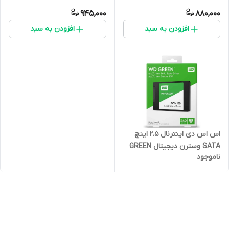
Elements
945,000
880,000
افزودن به سبد
افزودن به سبد
اس اس دی اینترنال 2.5 اینچ
SATA وسترن دیجیتال GREEN
ناموجود
مدل Western Digital
WDS240G2G0A ظرفیت 240
گیگابایت