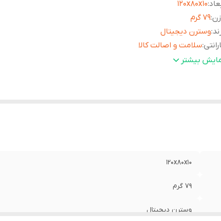
عاد
:
۱۲۰x۸۰x۱۰
زن
:
۷۹ گرم
ند
:
وسترن دیجیتال
رانتی
:
سلامت و اصالت کالا
گاه اتصال
:
USB 3.0
مایش بیشتر
یز هارد
:
2.5 اینچی
۱۲۰x۸۰x۱۰
۷۹ گرم
وسترن دیجیتال