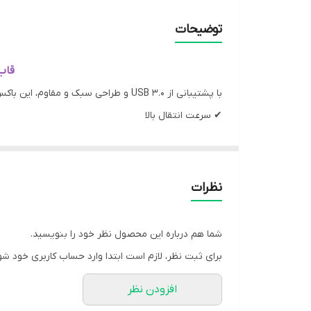
گارانتی
توضیحات
درگاه اتصال
قاب اکسترنال nts
سایز هارد
با پشتیبانی از USB 3.0 و طراحی سبک و مقاوم، این باکس بهترین انتخاب برای کسانی است که می‌خواهند هارد لپ‌تاپی خود را به یک هارد اکسترنال پرسرعت و قابل حمل تبدیل کنند.
✔ سرعت انتقال بالا
✔ نصب آسان و بدون دردسر
✔ طراحی جمع‌وجور و سبک
باکس هارد دیسک اینترنال WD ELEMENTS
نظرات
هارد لپ تاپ قدیمی را می تواند تبدیل به هارد اکسترنا
سازی اطلاعات تبدیل کنید.
WD ELEMENTS
کمک می کند 
شما هم درباره این محصول نظر خود را بنویسید.
جذاب به آن داده است. بدنه ی کریستالی و ظاهر شفاف باکس هارد WD انقلاب جدیدی در حیطه طراحی باکس هارد
برای ثبت نظر، لازم است ابتدا وارد حساب کاربری خود شو
افزودن نظر