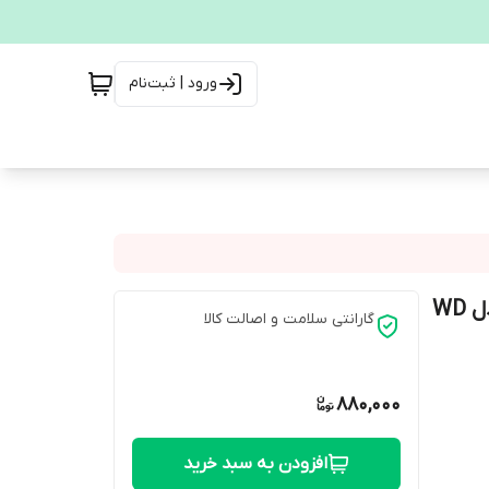
ورود | ثبت‌نام
باکس(قاب) اکسترنال هارددیسک ۲/۵ اینچی USB 3.0 مدل WD
گارانتی سلامت و اصالت کالا
880,000
افزودن به سبد خرید