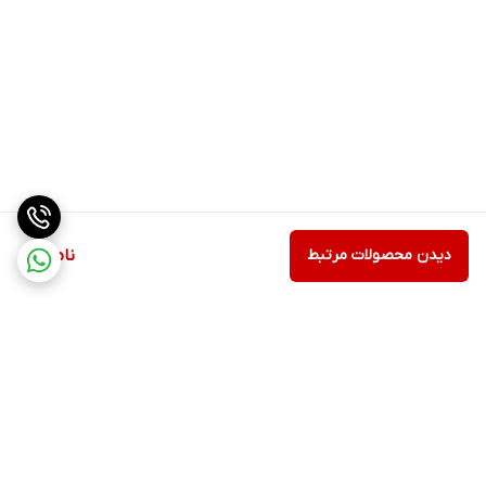
پورت smart card
دارد
reader
وبکم
دارد
وضعیت
استوک
دیدن محصولات مرتبط
ناموجود