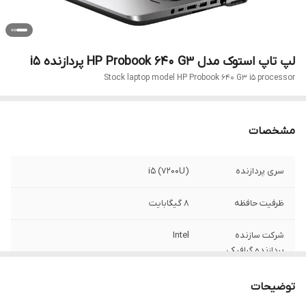
لپ تاپ استوک مدل HP Probook 640 G3 پردازنده i5
Stock laptop model HP Probook 640 G3 i5 processor
مشخصات
سری پردازنده
i5 (7200U)
ظرفیت حافظه
8 گیگابایت
شرکت سازنده
Intel
پردازنده گرافیکی
ظرفیت حافظه
256 گیگابایت
توضیحات
داخلی