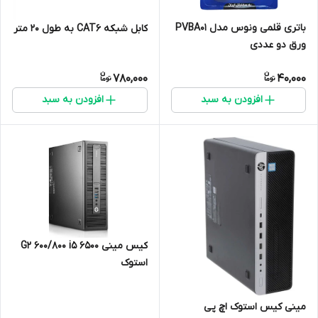
باتری قلمی ونوس مدل PVBA01
کابل شبکه CAT6 به طول 20 متر
ورق دو عددی
780,000
40,000
افزودن به سبد
افزودن به سبد
کیس مینی G2 600/800 i5 6500
استوک
مینی کیس استوک اچ پی