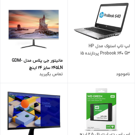
لپ تاپ استوک مدل HP
Probook 640 G3 پردازنده i5
مانیتور جی پلاس مدل GDM-
245LN سایز 24 اینچ
ناموجود
تماس بگیرید
اس اس دی اینترنال 2.5 اینچ