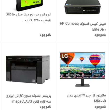
اس اس دی ای دیتا مدل SU650
ظرفیت 240گیگابایت
مینی کیس استوک HP Compaq
Elite 8100
ناموجود
ناموجود
مانیتور ال جی 27 اینچ مدل
پرینتر استوک بدون کارتن لیزری
MR400B
سه کاره کانن imageCLASS
ناموجود
ناموجود
MF3010