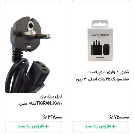
شارژر دیواری سوپرفست
سامسونگ ۲۵ وات اصلی ۳ پین
کابل برق پاور
TIGRAN_K870تمام مس
297,000
750,000
افزودن به سبد
افزودن به سبد