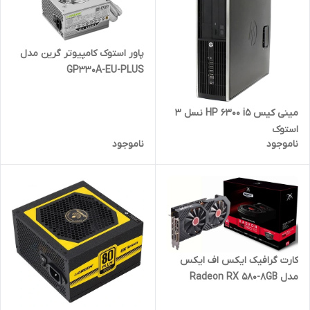
پاور استوک کامپیوتر گرین مدل
GP330A-EU-PLUS
مینی کیس HP 6300 i5 نسل 3
استوک
ناموجود
ناموجود
کارت گرافیک ایکس اف ایکس
مدل Radeon RX 580-8GB
Graphics Card استوک