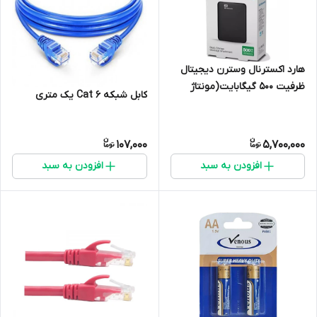
هارد اکسترنال وسترن دیجیتال
ظرفیت 500 گیگابایت(مونتاژ
کابل شبکه Cat 6 یک متری
شده/سلامت100%)
107,000
5,700,000
افزودن به سبد
افزودن به سبد