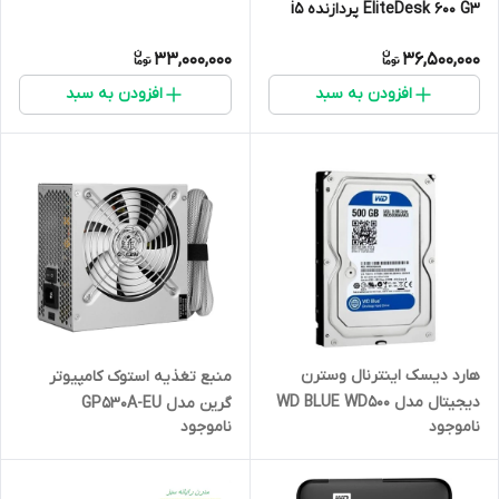
EliteDesk 600 G3 پردازنده i5
نسل 7
33,000,000
36,500,000
افزودن به سبد
افزودن به سبد
هارد دیسک اینترنال وسترن
منبع تغذیه استوک کامپیوتر
دیجیتال مدل WD BLUE WD500
گرین مدل GP530A-EU
ناموجود
ناموجود
ظرفیت 500 گیگابایت