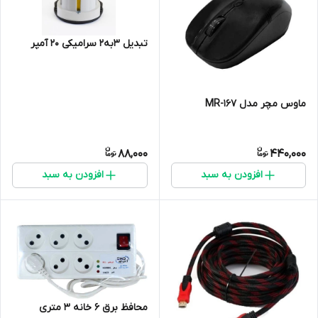
تبدیل 3به2 سرامیکی 20 آمپر
ماوس مچر مدل MR-167
88,000
440,000
افزودن به سبد
افزودن به سبد
محافظ برق 6 خانه 3 متری