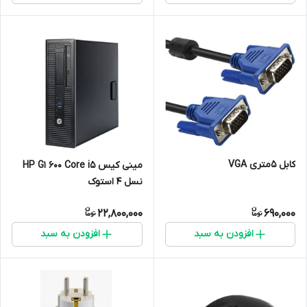
کابل 5متری VGA
مینی کیس HP G1 600 Core i5
نسل 4 استوک
22,800,000
690,000
افزودن به سبد
افزودن به سبد