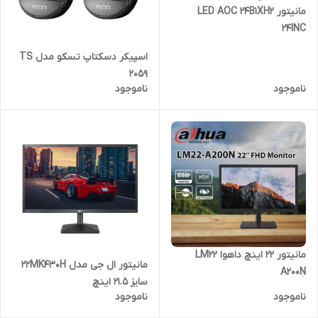
مانیتور LED AOC 24B1XH2
24INC
اسپیکر دسکتاپ تسکو مدل TS
2059
ناموجود
ناموجود
مانیتور 22 اینچ داهوا LM22
مانیتور ال جی مدل 22MK430H
A200N
سایز 21.5 اینچ
ناموجود
ناموجود