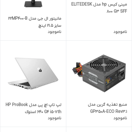
مینی کیس hp مدل ELITEDESK
800 G3 SFF
مانیتور ال جی مدل 22MP400-B
سایز 21.5 اینچ
ناموجود
ناموجود
منبع تغذیه گرین مدل
لپ تاپ اچ پی مدل HP ProBook
GP350A-ECO Rev3.1
640 G4 i5-7th استوک
ناموجود
ناموجود