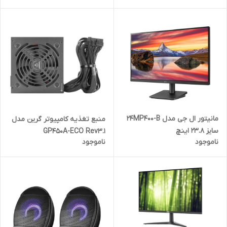
مانیتور ال جی مدل 24MP400-B
منبع تغذیه کامپیوتر گرین مدل
سایز 23.8 اینچ
GP450A-ECO Rev3.1
ناموجود
ناموجود