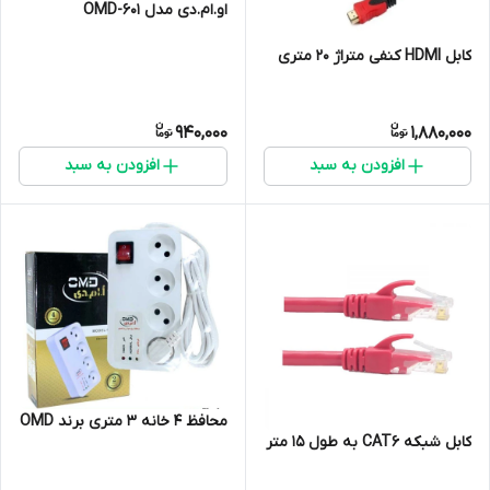
او.ام.دی مدل OMD-601
کابل HDMI کنفی متراژ 20 متری
940,000
1,880,000
افزودن به سبد
افزودن به سبد
محافظ 4 خانه 3 متری برند OMD
کابل شبکه CAT6 به طول 15 متر