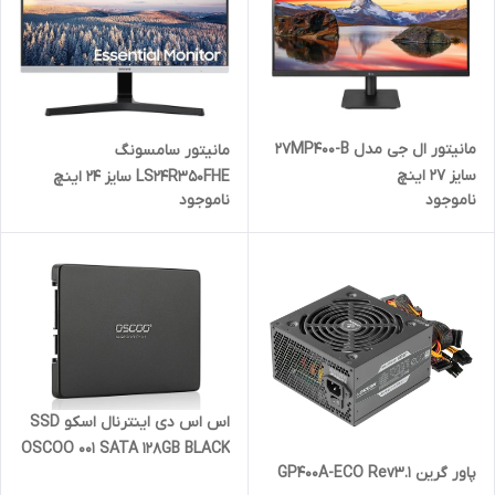
مانیتور ال جی مدل 27MP400-B
مانیتور سامسونگ
سایز 27 اینچ
LS24R350FHE سایز 24 اینچ
ناموجود
ناموجود
اس اس دی اینترنال اسکو SSD
OSCOO 001 SATA 128GB BLACK
پاور گرین GP400A-ECO Rev3.1