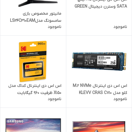
SATA وسترن دیجیتال GREEN
مدل Western Digital
مانیتور مخصوص بازی
WDS240G2G0A ظرفیت 240
سامسونگ مدلLS24C310EAM
ناموجود
ناموجود
گیگابایت
سایز 24 اینچ
اس اس دی اینترنال M.2 NVMe
اس اس دی اینترنال کداک مدل
کلو مدل KLEVV CRAS C710
X150 ظرفیت 960 گیگابایت
ناموجود
ناموجود
ظرفیت 256 گیگابایت