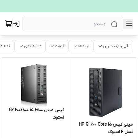
پربازدیدترین
برندها
قیمت
دسته‌بندی
فقط م
کیس مینی G2 600/800 i5 6500
استوک
مینی کیس HP G1 600 Core i5
نسل 4 استوک