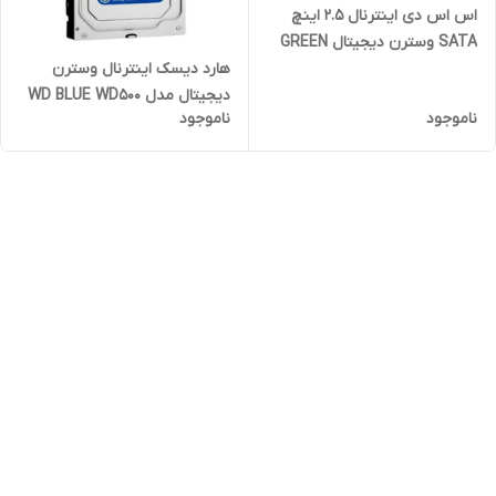
اس اس دی اینترنال 2.5 اینچ
SATA وسترن دیجیتال GREEN
مدل Western Digital
هارد دیسک اینترنال وسترن
WDS480G2G0A ظرفیت 480
دیجیتال مدل WD BLUE WD500
ناموجود
ناموجود
گیگابایت
ظرفیت 500 گیگابایت