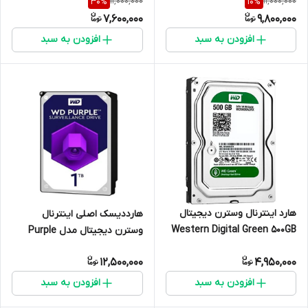
11,000,000
11,000,000
30
%
10
%
7,600,000
9,800,000
افزودن به سبد
افزودن به سبد
هارد اینترنال وسترن دیجیتال
هارددیسک اصلی اینترنال
Western Digital Green 500GB
وسترن دیجیتال مدل Purple
WD5000
WD10PURZ ظرفیت 1 ترابایت
12,500,000
4,950,000
افزودن به سبد
افزودن به سبد