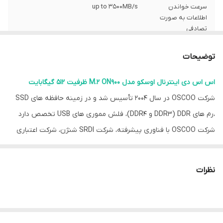
سرعت خواندن
up to ۳۵۰۰MB/s
اطلاعات به صورت
تصادفی
ظرفیت
۵۱۲ گیگابایت
توضیحات
اس اس دی اینترنال اوسکو مدل M.2 ON900 ظرفیت 512 گیگابایت
شرکت OSCOO در سال 2004 تأسیس شد و در زمینه حافظه های SSD
،رم های DDR (DDR3 و DDR4)، فلش مموری های USB تخصص دارد
شرکت OSCOO با فناوری پیشرفته، شرکت SRDI شنژن، شرکت اعتباری
گواندونگ با گواهی ISO 9001:2008 و 14001:2004 است. این برند صدها پتنت
برای اختراعات، پتنت مدل های کاربردی و پتنت طراحی دارد و همه
نظرات
محصولات OSCOO گواهینامه های CE، FCC و RoHS را دریافت کرده اند.
بیش از 20 خط تولید در کارخانه 8000 متر مربعی OSCOO با حجم خروجی
روزانه 20000 عدد رم ، 10000 عدد اس اس دی و 45000 عدد فلش مموری