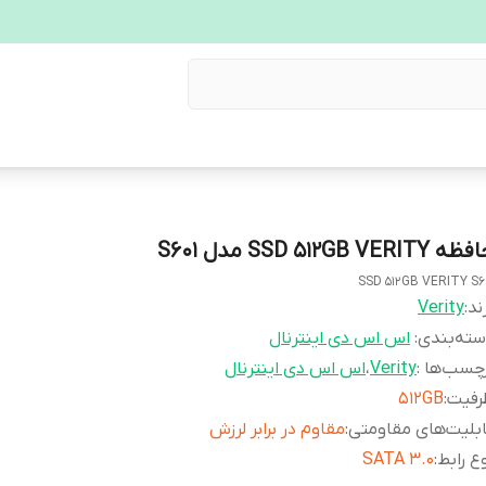
 SSD 512GB VERITY مدل S601
SSD 512GB VERITY S6
ند:
Verity
ته‌بندی
:
اس اس دی اینترنال
چسب‌ها :
Verity
،
اس اس دی اینترنال
رفیت
:
512GB
بلیت‌های مقاومتی
:
مقاوم در برابر لرزش
ع رابط
:
SATA 3.0