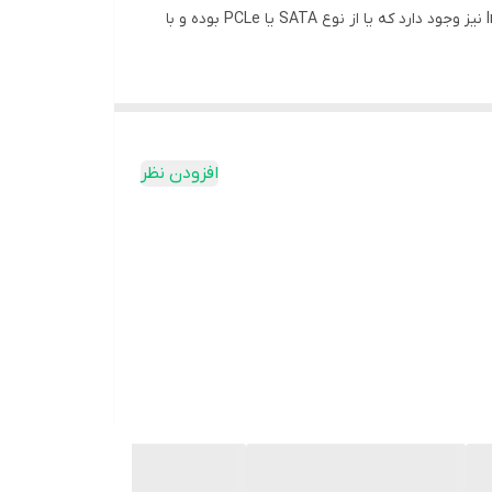
اس اس دی یک حافظه حالت جامد، یک تخته مدار و تعدادی تراشه حافظه است که روی آن سوار شده‌اند. در کنار آن‌ها، یک رابط In/Out نیز وجود دارد که یا از نوع SATA یا PCLe بوده و با
و در واقع هیچ قطعه‌ای در آن حرکت نمی‌کند.اکثر
افزودن نظر
: سازندگان HDD وقتی می‌خواهند فضای ذخیره‌سازی زیاد کنند، دو راه دارند که یکی از آنها افزایش تعداد صفحات HDD است. این کار سبب می‌شود که با چرخش سریع
 SSD خبری از صفحه و بازو و … نیست پس نیازی به انرژی مکانیکی نیست و بنابراین گرما و انرژی کمتری