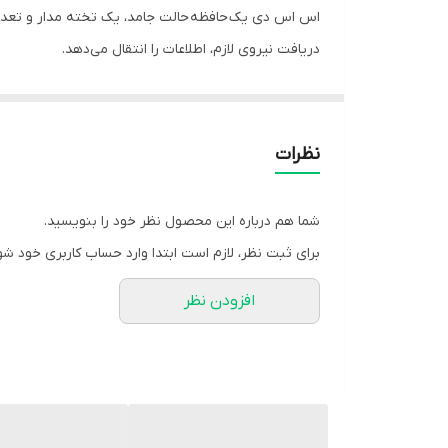
دریافت نیروی لازم، اطلاعات را انتقال می‌دهد.
برخلاف انواع هارد دیسک در اس اس دی خبری از اجزای 
انواع SSD به جای این قطعات، از تراشه‌های فلش‌مموری NAND استفاده می‌کنند که از لحاظ فیزیکی ثابت بوده و می‌تواند چندین سال عمر کند.
مزایا و معایب SSD ها و مقایسه با HHD ها:
نظرات
مزایا
:
1)
استفاده از انرژی کمتر
شما هم درباره این محصول نظر خود را بنویسید.
برای ثبت نظر، لازم است ابتدا وارد حساب کاربری خود شو
تولید می‌شود.
افزودن نظر
2
)بدون صدا بودن
: چون حافظه SSD دارای صفحه‌های مغناطیسی نیست باعث می‌شود که کاملاً بدون صدا کار کنند.
3)
سریع‌تر بودن
: SSD نسبت به HDD دسترسی سریع به اطلاعات دارند برای همین ذاتاً سریع‌تر از HDD هستند.
معایب:
1)
عدم بازیابی اطلاعات
: وقتی HDD از کار می‌افتد، کارشناس‌ها می‌توانند حداقل مقداری از اطلاعات را به راحتی برگردانند ولی این کار در SSD کمی سخت تر و دشوارتر است.
2)
عمر مفید
: عمر مفید SSD‌ نسبت به HDD کمتر است.