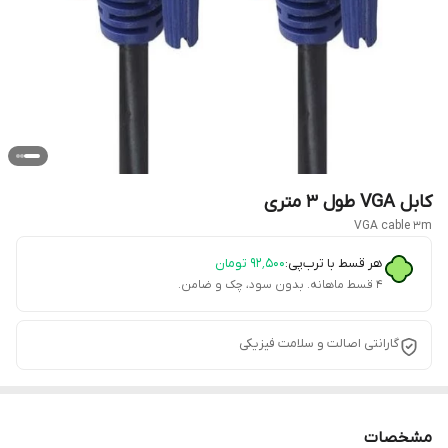
کابل VGA طول 3 متری
VGA cable 3m
هر قسط با ترب‌پی:
۹۲٬۵۰۰
تومان
۴ قسط ماهانه. بدون سود، چک و ضامن.
گارانتی اصالت و سلامت فیزیکی
مشخصات