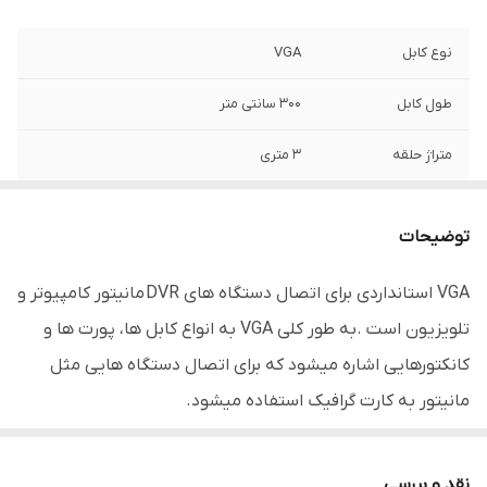
نوع کابل
VGA
طول کابل
300 سانتی متر
متراژ حلقه
3 متری
وزن
500 G
توضیحات
ابعاد
300 CM
VGA استانداردی برای اتصال دستگاه های DVR مانیتور کامپیوتر و
سایر توضیحات
دارای کانکتورهای 15 پین, دارای درپوش
تلویزیون است .به طور کلی VGA به انواع کابل ها، پورت ها و
پلاستیکی برای جلوگیری از ورود گرد و غبار به
کانکتورها
کانکتورهایی اشاره میشود که برای اتصال دستگاه هایی مثل
مانیتور به کارت گرافیک استفاده میشود.
مناسب انواع دستگاه های DVR , انواع تلویزیون و نمایشگرها
دارای کانکتورهای 15 پین,
نقد و بررسی