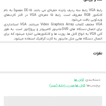
دارای درپوش پلاستیکی برای جلوگیری از ورود گرد و غبار به
رابط VGA رابط سه ردیف پانزده حفره‌ای می باشد. DE-15 معمولاً به نام
کانکتورها
کانکتور RGB معروف است. رابط ۱۵ حفره‌ای VGA در اکثر کارت‌های
ویدئویی یافت می‌شود
VGA مخفف کلمات Video Graphics Array میباشد. VGA استانداردی
برای اتصال دستگاه های DVR مانیتور کامپیوتر و پروژکتور است .به طور
کلی VGA به انواع کابل ها، پورت ها و کانکتورهایی اشاره میشود که برای
اتصال دستگاه هایی مثل مانیتور به کارت گرافیک استفاده میشود.
این کابل VGA طول 3 متری دو سر مادگی میباشد.
کاربرد های کابل VGA
مناسب انواع
دستگاه های ضبط DVR
نظرات
مناسب برای تمامی تلویزیون های LCD و LED
مناسب برای تمامی گیرنده های تلویزیون
دسته‌بندی
:
کابل ها
برچسب‌ها :
کابل ها
،
مدرن رایانه (سبز)