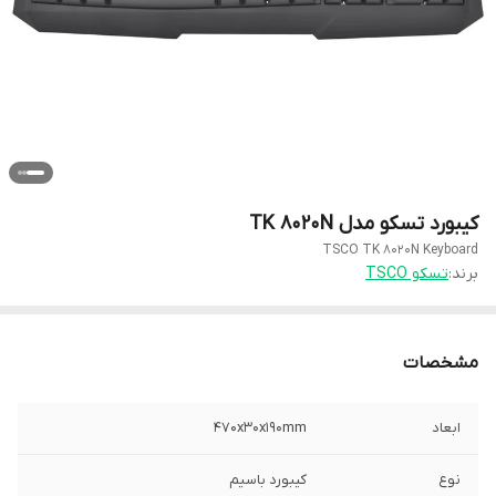
کیبورد تسکو مدل TK 8020N
TSCO TK 8020N Keyboard
برند:
تسکو TSCO
مشخصات
ابعاد
470x30x190mm
نوع
کیبورد باسیم