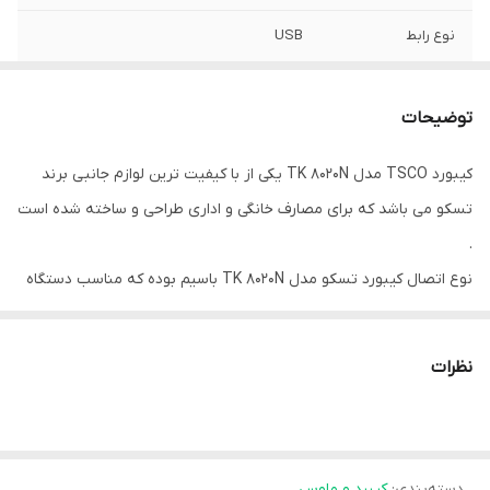
نوع رابط
USB
تعداد کلید ها
112
توضیحات
تعداد کلید های
8
میانبر
کیبورد TSCO مدل TK 8020N یکی از با کیفیت ترین لوازم جانبی برند
تسکو می باشد که برای مصارف خانگی و اداری طراحی و ساخته شده است
طول کابل
1.8M
.
وزن
563.5gr
نوع اتصال کیبورد تسکو مدل TK 8020N باسیم بوده که مناسب دستگاه
های دیجیتال دارای درگاه USB می باشد.
ابعاد این محصول 470x30x190 میلی متر و طول کابل آن 1.8 متر می باشد.
نظرات
تعداد کلیدهای آن 112 عدد می باشد که شامل کلیدها و اعداد به صورت
کامل می باشد و همچنین دارای 8 کلید میانبر است که کار کردن با کیبورد
TK 8020N را برای شما راحت می نماید.
دسته‌بندی
:
کیبرد و ماوس
عمر ضربه پذیری کلیدها به 30 میلیون ضربه می رسد که طول عمر