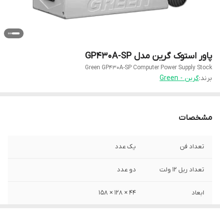
پاور استوک گرین مدل GP430A-SP
Green GP430A-SP Computer Power Supply Stock
برند:
گرین - Green
مشخصات
تعداد فن
یک عدد
تعداد ریل 12 ولت
دو عدد
ابعاد
۴۴ × ۱۲۸ × ۱۵۸
نوع پاور
غیر ماژولار