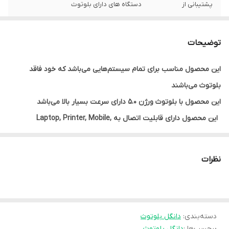
پشتیبانی از
دستگاه های دارای بلوتوث
سازگار با سیستم
Windows xp/vista/7/8/10
عامل‌های
توضیحات
مناسب برای
Networking,Dial-Up,Fax,LAN Access And
این محصول مناسب برای تمام سیستم‌هایی می‌باشد که خود فاقد
Headset
بلوتوث می‌باشند
این محصول با بلوتوث ورژن 5.0 دارای سرعت بسیار بالا می‌باشد
این محصول دارای قابلیت اتصال به Laptop, Printer, Mobile,
Headset, Tablet را دارا می‌باشد
سازگار با سیستم عامل‌های Windows xp/vista/7/8/10 می‌باشد
نظرات
با استفاده از این دانگل کوچک میتوانید به راحتی بدون سیم به دستگاه
دیجیتال خود وصل شوید و موسیقی خود را پخش کنید.
دسته‌بندی
:
دانگل بلوتوث
برچسب‌ها :
دانگل بلوتوث