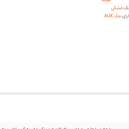
طرفه
نگ
:
مشکی
رای
:
جک AUX