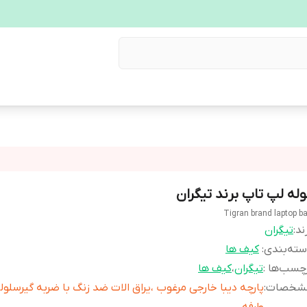
وله لپ تاپ برند تیگران
Tigran brand laptop b
ند:
تیگران
ته‌بندی
:
کیف ها
چسب‌ها :
تیگران
،
کیف ها
شخصات
:
پارچه دیبا خارجی مرغوب ،یراق الات ضد زنگ با ضربه گیرسلول