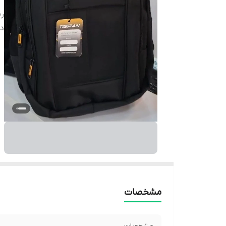
ر
دا
مشخصات