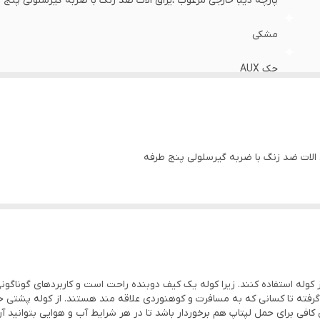
پارچه دیبا خارجی مرغوب ،یراق الات ضد زنگ با ضربه گیرسلولی پنج 
مشکی
جک AUX
ق الات ضد زنگ با ضربه گیرسلولی پنج طرفه
ز کوله استفاده کنند. زیرا کوله یک کیف دوبنده راحت است و کاربردهای گوناگونی
گرفته تا کسانی که به مسافرت و کوهنوردی علاقه مند هستند. از کوله پشتی ح
به همین جا ختم نمی شود. یک کوله پشتی باید از ایمنی کافی برای حمل لپ‎تاپ هم برخوردار باشد تا 