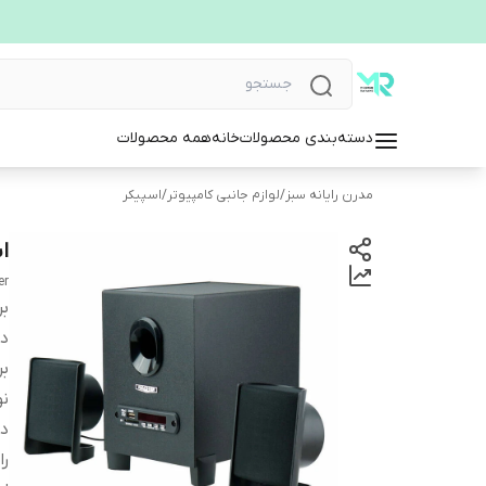
دسته‌بندی محصولات
خانه
همه محصولات
مدرن رایانه سبز
/
لوازم جانبی کامپیوتر
/
اسپیکر
اس
er
بر
دس
بر
نو
در
را