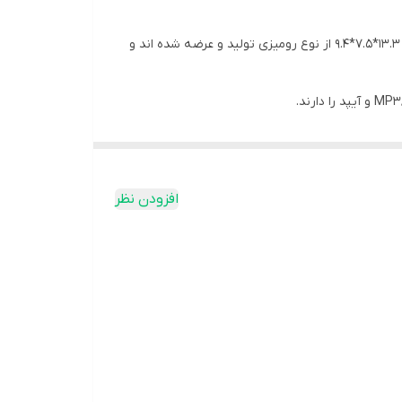
محصولی از شرکت مچر می باشد که اسپیکر اصلی به ابعاد 22*20.3*15 سانتی متر و دو اسپیکر کوچک به ابعاد 13.3*7.5*9.4 از نوع رومیزی تولید و عرضه شده اند و
افزودن نظر