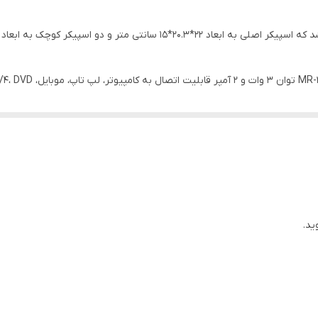
۱۵۰۰ گرم
✔
2 عدد
ریموت کنترل
20 هرتز
5 وات
11 وات
ید.
۲۲×۲۰.۳×۱۵ سانتی متر
300 گرم