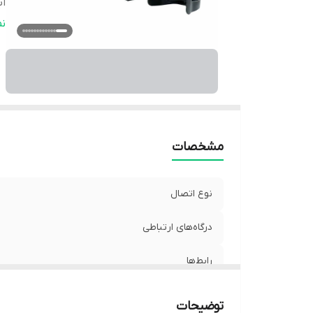
اب
و
ن
قا
تع
اق
فر
تو
تو
مشخصات
اب
وز
نوع اتصال
من
ات
درگاه‌های ارتباطی
تو
رابط‌ها
ابعاد
توضیحات