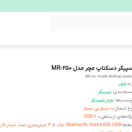
پیکر دسکتاپ مچر مدل MR-250
MR-250 model desktop speak
ند:
مچر
ته‌بندی
:
اسپیکر
چسب‌ها :
مچر
،
اسپیکر
ع اتصال
:
با سیم بی سیم
گاه‌های ارتباطی
:
USB 2.0
بط‌ها
:
Bluetooth، microUSB، USB، جک 3.5 میلی‌متری صدا، شیار کارت حافظه