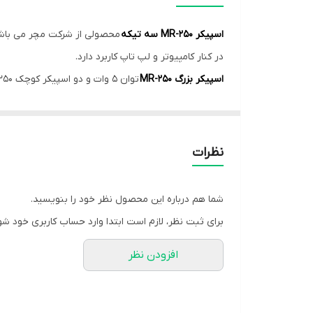
وزن
اسپیکر MR-250 سه تیکه
قابلیت پشتیبانی از کارت‌های حافظه
در کنار کامپیوتر و لپ تاپ کاربرد دارد.
اسپیکر بزرگ MR-250
توان 5 وات و دو اسپیکر کوچک MR-250 توان 3 وات و 2 آمپر قابلیت اتصال به کامپیوتر، لپ تاپ، موبایل، MP3/4، DVD و آیپد را دارند.
تعداد اجزاء اسپیکر
اسپیکر سه تیکه مچر مدل MR-250
از طریق پورت USB تغذیه می کند و دارای ورودی جک 3.5 میلی متری صدا و فلش USB2.0 و بلوتوث می باشد.
اقلام همراه بلندگو
محدوده فرکانس در این اسپیکر معادل 18 تا 20 هزار هرتز با حساسیت به نویز 65 دسی بل است.
فرکانس پاسخ‌گویی اسپیکر
نظرات
توان خروجی ساب‌ووفر
شما هم درباره این محصول نظر خود را بنویسید.
توان خروجی اسپیکر
برای ثبت نظر، لازم است ابتدا وارد حساب کاربری خود شو
ابعاد ساب‌ووفر
افزودن نظر
وزن هر ستلایت (تکه)