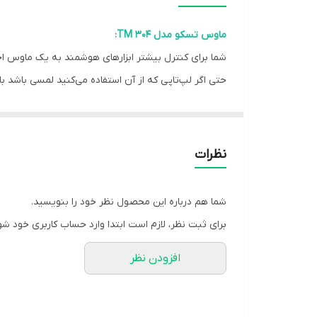
دکمه جانبی
ماوس تسکو مدل TM 304:
ضربه پذیری کلیدها
شما برای کنترل بیشتر ابزارهای هوشمند به یک ماوس احت
حتی اگر لپ‌تاپی که از آن استفاده می‌کنید لمسی باشد
دقت
مثلا زمانی که لپتاپ‌تان را به تلویزیون وصل کرده و رو
جنس
آن موقع است که دلتان می‌خواست که ای کاش یک ماوس د
ماوسی که امروز به شما معرفی خواهیم کرد، ماوس تسکو مدل TM 304 است که می‌تواند به تمام سیستم‌های ش
جنس کابل
نظرات
سازگار با
شما هم درباره این محصول نظر خود را بنویسید.
فرکانس
برای ثبت نظر، لازم است ابتدا وارد حساب کاربری خود شو
نوع حسگر
افزودن نظر