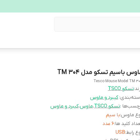
وس باسیم تسکو مدل TM 304
Tesco Mouse Model TM 3
ند:
تسکو TSCO
ته‌بندی
:
کیبرد و ماوس
چسب‌ها :
تسکو TSCO
،
ماوس
،
کیبرد و ماوس
وع ماوس
:
با سیم
داد کلید ها
:
6 عدد
ع رابط
:
USB