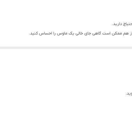
دارد
3 میلیون بار
یاج دارید.
 باز هم ممکن است گاهی جای خالی یک ماوس را احساس کنید.
800(Default)/1200/1600/2400CPI
ی مبل ریلکس کرده‌اید تا فیلم تماشا کنید اما متوجه می‌شوید که فایل زیرنویس
ABS
اشتید تا بتوانید بدون بلند شدن زیرنویس را تنظیم کنید.
ما متصل شود.
PVC
Window , Linux , Android , Mac OS
MAX：3000fps
ید.
اپتیکال