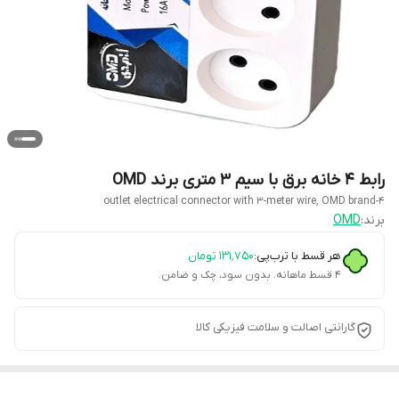
رابط ۴ خانه برق با سیم ۳ متری برند OMD
4-outlet electrical connector with 3-meter wire, OMD brand
برند:
OMD
هر قسط با ترب‌پی:
۱۳۱٬۷۵۰
تومان
۴ قسط ماهانه. بدون سود، چک و ضامن.
گارانتی اصالت و سلامت فیزیکی کالا