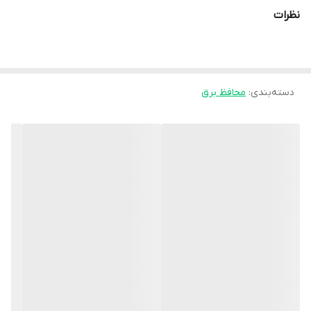
محصول است.
نظرات
این رابط‌ها معمولاً دارای یک کلید روشن/خاموش هستند که امکان قطع
و وصل برق را به صورت کلی فراهم می‌کند و از جنس PVC ساخته
شده‌اند.
دسته‌بندی
:
محافظ برق