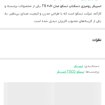
توان
700W
اسپیکر رومیزی دسکتاپ تسکو مدل TS 2061
یکی از محصولات برجسته و
اسمی(P.M.P.O)
کارآمد شرکت تسکو است که با طراحی مدرن و کیفیت صدای بی‌نظیر، به
وضوح صدا
>80db
یکی از گزینه‌های محبوب کاربران تبدیل شده است.
این اسپیکر، با امکانات ویژه و ویژگی‌های منحصر به فرد خود، نیازهای
مختلف کاربران در زمینه‌های مختلف از جمله موسیقی، بازی‌های رایانه‌ای
نظرات
و تماشای فیلم را به خوبی برآورده می‌کند.
طراحی و ساختار:
اسپیکر TS 2061 از دو تکه جداگانه تشکیل شده است که هر یک دارای
دسته‌بندی
:
اسپیکر
ابعاد 92x86x93 میلی‌متر و وزن کلی 443.5 گرم هستند.
برچسب‌ها :
تسکو TSCO
،
اسپیکر
این اسپیکرها در رنگ مشکی عرضه می‌شوند که علاوه بر زیبایی ظاهری،
امکان هماهنگی با دکوراسیون‌های مختلف را فراهم می‌کنند.
طراحی مدرن و جمع و جور این اسپیکرها به گونه‌ای است که به راحتی
روی میز کار یا قفسه‌های کوچک جا می‌گیرند و فضای زیادی اشغال
نمی‌کنند.