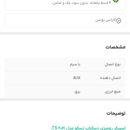
۴ قسط ماهانه. بدون سود، چک و ضامن.
گارانتی توسن
مشخصات
نوع اتصال
با سیم
اتصال دهنده
AUX
منبع انرژی
برق
دامنه فرکانس
100Hz-20KHz
توضیحات
توان واقعی(RMS)
3W*2
اسپیکر رومیزی دسکتاپ تسکو مدل TS 2061: