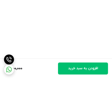
تبلت‌ها و رایانه‌های شخصی است.
علاوه بر این، منبع تغذیه این اسپیکرها از طریق USB تامین می‌شود که
امکان استفاده آسان و بدون نیاز به آداپتور برق اضافی را فراهم می‌کند.
این ویژگی، استفاده از اسپیکر TS 2061 را در محیط‌های مختلف از جمله
دفاتر کاری و فضاهای خانگی بسیار ساده و کاربردی می‌سازد.
افزودن به سبد خرید
1,600,000