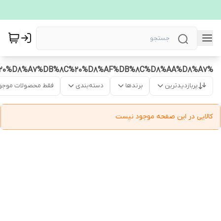
%D8%A7%D8%B3%20%D8%A7%D8%B3%20%D8%AF%DB%8C%20%D8%A7%DB%8C%20%D8%AF%DB%8C%D8%AA%D8%A7
پربازدیدترین
برندها
دسته‌بندی
فقط محصولات موجو
کالایی در این صفحه موجود نیست