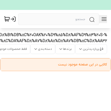
D8%B1%DB%8C%20OAK%20%D9%85%D8%AF%D9%84%20S-
B%8C%DA%AF%D8%A7%D8%A8%D8%A7%DB%8C%D8%AA32
پربازدیدترین
برندها
دسته‌بندی
فقط محصولات موجو
کالایی در این صفحه موجود نیست