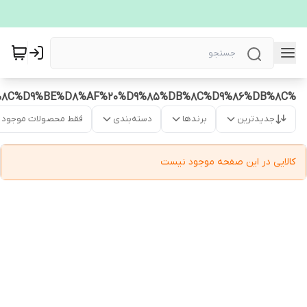
%DA%A9%DB%8C%D9%81%C2%A0%C2%A0%D8%AA%D8%A8%D9%84%D8%AA%E2%80%8C%D9%87%D8%A7%DB%8C%20%DB%B7%20%D8%A7%DB%8C%D9%86%DA%86%DB%8C%20%D9%88%20%D8%A2%DB%8C%D9%BE%D8%AF%20%D9%85%DB%8C%D9%86%DB%8C
جدیدترین
برندها
دسته‌بندی
فقط محصولات موجود
کالایی در این صفحه موجود نیست