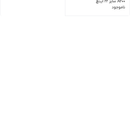
A200 سایز 22 اینچ
ناموجود