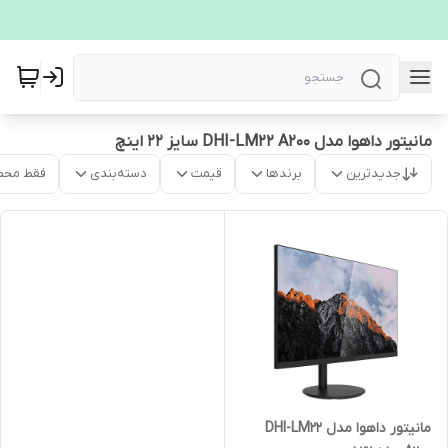
مانیتور داهوا مدل DHI-LM22 A200 سایز 22 اینچ
جدیدترین
برندها
قیمت
دسته‌بندی
فقط محص
مانیتور داهوا مدل DHI-LM22