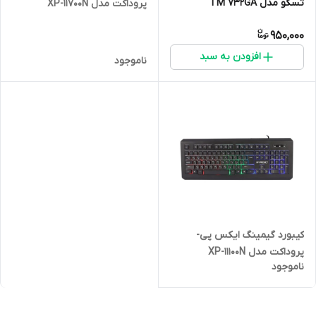
تسکو مدل TM 732GA
پروداکت مدل XP-11700N
950,000
افزودن به سبد
ناموجود
کیبورد گیمینگ ایکس پی-
پروداکت مدل XP-11100N
ناموجود