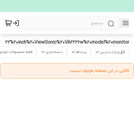
22%20inch%20ViewSonic%20VA2226w%20model%20monitor
پربازدیدترین
برندها
دسته‌بندی
فقط محصولات موجو
کالایی در این صفحه موجود نیست