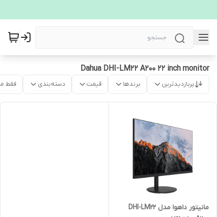
Dahua DHI-LM22 A200 22 inch monitor
پربازدیدترین
برندها
قیمت
دسته‌بندی
فقط م
مانیتور داهوا مدل DHI-LM22