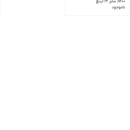
A200 سایز 22 اینچ
ناموجود