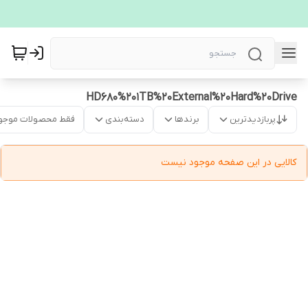
HD680%201TB%20External%20Hard%20Drive
پربازدیدترین
برندها
دسته‌بندی
فقط محصولات موجو
کالایی در این صفحه موجود نیست