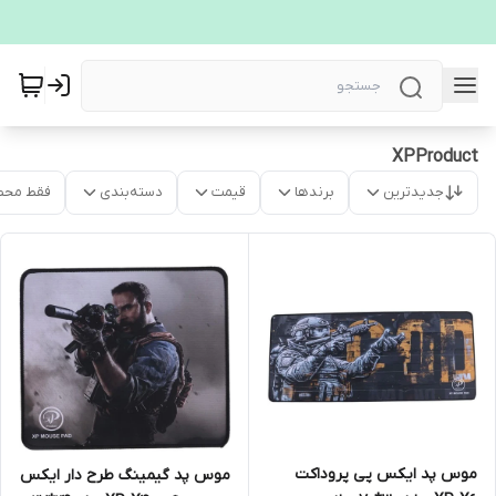
XPProduct
جدیدترین
برندها
قیمت
دسته‌بندی
فقط محص
موس پد ایکس پی پروداکت
موس پد گیمینگ طرح دار ایکس