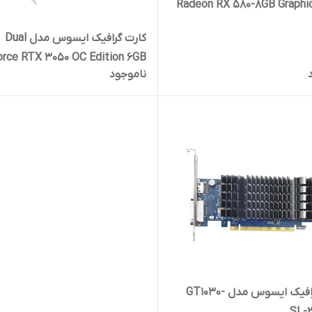
Radeon RX 580-8GB Graphi
کارت گرافیک ایسوس مدل Dual
rce RTX 3050 OC Edition 6GB
ناموجود
GDDR6 استوک
کارت گرافیک ایسوس مدل GT1030-