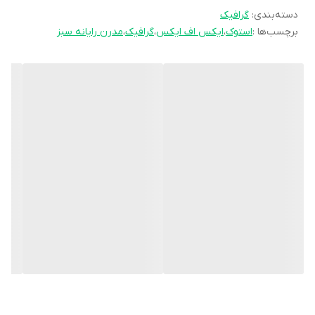
دسته‌بندی
:
گرافیک
DVI-D وجود دارد که در کنار این سه درگاه DisplayPort
برچسب‌ها :
استوک
،
ایکس اف ایکس
،
گرافیک
،
مدرن رایانه سبز
هم دیده می‌شود. کارت گرافیک RX 580-8GB از تراشه
Radeon RX 580 بهره‌مند است که از تراشه‌های AMD
به‌شمار می‌رود. فرکانس این تراشه برابر 1388 مگاهرتز
است. رابط اتصال آن از نوع PCI Express 3.0 است.