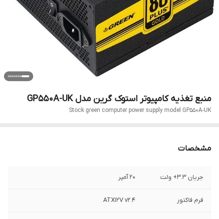
منبع تغذیه کامپیوتر استوک گرین مدل GP550A-UK
Stock green computer power supply model GP550A-UK
مشخصات
جریان 3.3+ ولت
20 آمپر
فرم فاکتور
ATX۱۲V v۲.۴