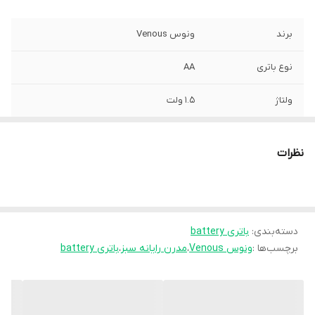
برند
ونوس Venous
نوع باتری
AA
ولتاژ
1.5 ولت
تعداد در ورق
2 عدد
نظرات
تعداد ورق در جعبه
20 ورق
دسته‌بندی
:
باتری battery
برچسب‌ها :
ونوس Venous
،
مدرن رایانه سبز
،
باتری battery