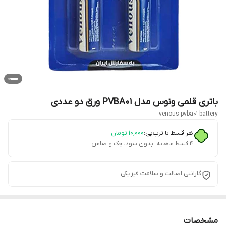
باتری قلمی ونوس مدل PVBA01 ورق دو عددی
venous-pvba01-battery
هر قسط با ترب‌پی:
۱۰٬۰۰۰
تومان
۴ قسط ماهانه. بدون سود، چک و ضامن.
گارانتی اصالت و سلامت فیزیکی
مشخصات