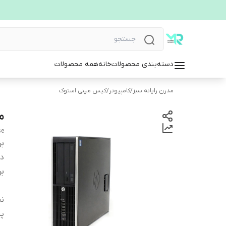
دسته‌بندی محصولات
خانه
همه محصولات
مدرن رایانه سبز
/
کامپیوتر
/
کیس مینی استوک
می
se
بر
دس
بر
نس
پر