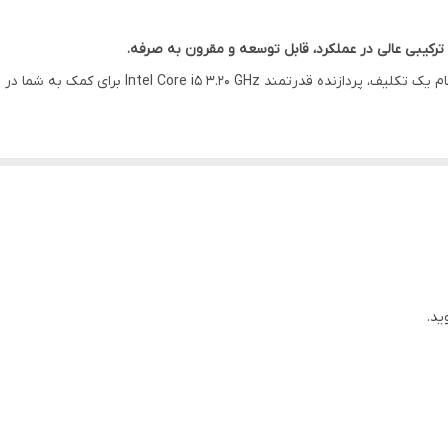
intel HD
InterConnection
چه در حال گشت و گذار در وب هستید و چه در حال انج
65 × 60 × 55 cm
11000 kg
hp از پردازنده Intel Core i5 بهره برده است. این پردازنده عملکردی سریع و قدرتمند دارد. چندین حالت ن
افیک، دوام باتری و امنیت می شود.
این مینی کیس توانمند با 4 گیگابایت رم DDR3 همراه است. 4 گیگابایت رم به شما امکان می دهد برنامه های ب
ید.
تلفیق سرعت پردازش با ویژگی های صرفه جویی در مصرف انرژی، کیس hp 4300 ssf را قادر م