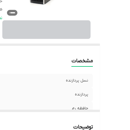
حا
ه
گر
ن
دا
اب
و
مشخصات
نسل پردازنده
پردازنده
حافظه رم
هارد دیسک
توضیحات