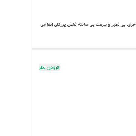
ام یک تکلیف، پردازنده قدرتمند Intel Core i5 3.20 GHz برای کمک به شما در اجرای بی نظیر و سرعت بی سابقه نقش پررنگی ایفا می
یرو را برای اطمینان از اینکه هرگز انرژی خود را هدر نمی دهد، ارائه
افزودن نظر
یشتری را با زمان تأخیر کمتری بین عملکردها اجرا کنید. این حداقل مقدار
ی سازد در کسری از زمان در هر پردازشی موفق باشد، این در حالیست که سطح انرژی را به طور