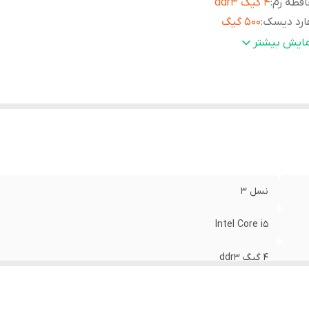
فظه رم
:
4 گیگ ddr3
ارد دیسک
:
500 گیگ
افیک
:
intel HD
مایش بیشتر
رای گواهینامه
:
InterConnection
عاد
:
65 × 60 × 55 cm
زن
:
11000 kg
نسل 3
Intel Core i5
4 گیگ ddr3
500 گیگ