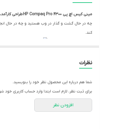
گرافیک
مینی کیس اچ پی HP Compaq Pro 4300 طراحی کارآمد، ترکیبی عالی در عملکرد، قابل توسعه و مقرون به صرفه.
دارای گواهینامه
کند.
ابعاد
وزن
مینی کیس  4300
می دهد. یک سیستم عامل جدید باعث افزایش راندمان گر
نظرات
پیشنهادی RAM برای کاربران است. 4 گیگابایت رم برای ویرایش اولیه عکس یا فیلم کافی است. اما به آسانی می توانید این مقدار را افزایش دهید.
شما هم درباره این محصول نظر خود را بنویسید.
برای ثبت نظر، لازم است ابتدا وارد حساب کاربری خود شو
مینی کیس HP 4300 دارای 500 گیگابایت هارد دیسک HDD است. این فضا برای اکثر کاربران کافی است. اگر به فضای بیشتری نیاز دارید، توصیه می کنیم از یک هارد اکسترنال استفاده کنید.
افزودن نظر
خودکار مدیریت می کند. همچنین پردازنده گرافیکی Intel HD Graphics 2500 مجتمع شده با این CPU توانمند عملکرد مناسبی دارد.