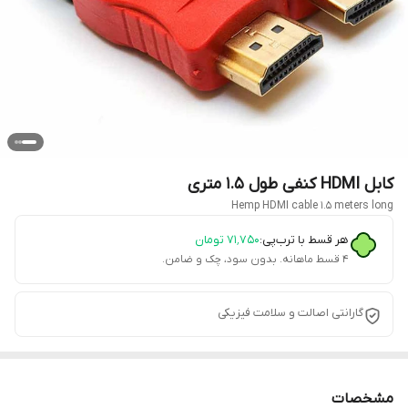
کابل HDMI کنفی طول 1.5 متری
Hemp HDMI cable 1.5 meters long
هر قسط با ترب‌پی:
۷۱٬۷۵۰
تومان
۴ قسط ماهانه. بدون سود، چک و ضامن.
گارانتی اصالت و سلامت فیزیکی
مشخصات