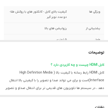
ویژگی ها
کیفیت بالای کابل - کانکتور های با روکش طلا-
دو عدد نویز گیر
پشتیبانی از
رزولیشن های بالا
طول
۱.۵ متری
توضیحات
کابل HDMI چیست و چه کاربردی دارد ؟
کابل HDMI رابط رسانه با کیفیت بالا ( High Definition Media
Interface)است و برای می تواند صدا و تصویر را با کیفیتی بالا انتقال
دهد ، در سیستم ها تلویزیون های قدیمی تر برای انتقال صداو و تصویر
از سه عدد فیش استفاده می شد که برای رزولوشن های پایین مناسب
بود و اغلب کیفیت قابل قبولی را داشت ، با بروز تر شدن تلویزیون
نظرات