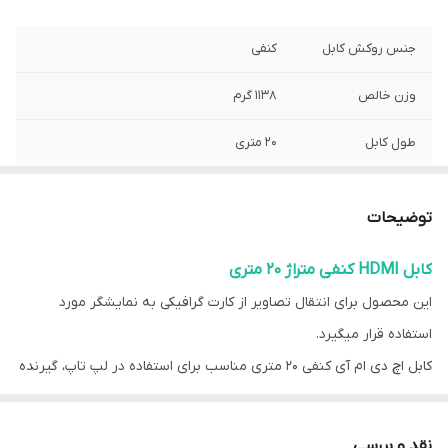
جنس روکش کابل
کنفی
وزن خالص
۱۱۳۸ گرم
طول کابل
20 متری
کاربرد
انتقال تصاویر از پخش کننده به نمایشگر
توضیحات
کابل HDMI کنفی متراژ ۲۰ متری
این محصول برای انتقال تصاویر از کارت گرافیکی به نمایشگر مورد
استفاده قرار میگیرد.
کابل اچ دی ام آی کنفی ۲۰ متری مناسب برای استفاده در لپ تاپ، گیرنده
دیجیتال، نمایشگر و هر وسیله ای که از رابط HDMI بهره می برد مناسب
است،
نقد و بررسی