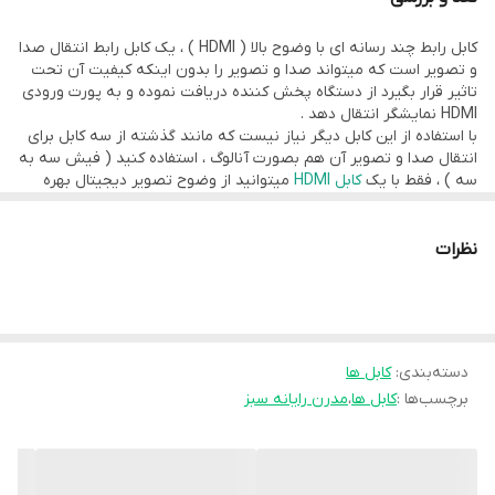
این نوع
کابل HDMI
از کیفیت فول اچ دی پشتیبانی میکند و همچنین
کابل رابط چند رسانه ای با وضوح بالا ( HDMI ) ، یک کابل رابط انتقال صدا
قابلیت انتقال سریع اطلاعات در شبکه با سرعت ۱۰٫۲ Gbps+ را نیز دارد که
و تصویر است که میتواند صدا و تصویر را بدون اینکه کیفیت آن تحت
این امر باعث سرعت بالا در اینترنت می شود.
تاثیر قرار بگیرد از دستگاه پخش کننده دریافت نموده و به پورت ورودی
HDMI نمایشگر انتقال دهد .
با استفاده از این کابل دیگر نیاز نیست که مانند گذشته از سه کابل برای
انتقال صدا و تصویر آن هم بصورت آنالوگ ، استفاده کنید ( فیش سه به
سه ) ، فقط با یک
کابل HDMI
میتوانید از وضوح تصویر دیجیتال بهره
ببرید .
نظرات
دسته‌بندی
:
کابل ها
برچسب‌ها :
کابل ها
،
مدرن رایانه سبز