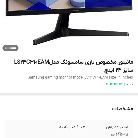
مانیتور مخصوص بازی سامسونگ مدلLS24C310EAM
سایز 24 اینچ
Samsung gaming monitor model LS24C310EAM size 24 inches
برند:
samsung
مشخصات
محدوده زمان
3 تا 6 میلی‌ثانیه
پاسخ‌گویی