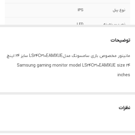
نوع پنل
IPS
نور پس‌زمینه
LED
نوع صفحه‌نمایش
مات
توضیحات
اقلام همراه
دفترچه‌ راهنما، کارت گارانتی
مانیتور مخصوص بازی سامسونگ مدلLS24C310EAMXUE سایز 24 اینچ
Samsung gaming monitor model LS24C310EAMXUE size 24
تعداد پورت VGA یا
یک عدد
D-Sub
inches
۷۵ هرتز
۷۵ هرتز
نوع سیگنال
دیجیتال
نظرات
ویدئویی
شدت روشنایی
۲۵۰ cd/㎡