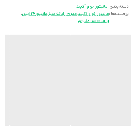
شناسه کالا
۲۸۰۰۰۰۴۶۳۰۲۶۹
دسته‌بندی
:
مانیتور نو و آکبند
برچسب‌ها :
مانیتور نو و آکبند
،
مدرن رایانه سبز
،
مانیتور24 اینچ
،
سایر قابلیت‌ها
Eco Saving Plus Flicker Free Eye Saver
samsung
،
مانیتور
Mode Game Mode FreeSync
نسبت تصویر
۱۶:۹
وزن
4300 گرم
درگاه‌های ارتباطی
HDMI
رزولوشن صفحه
۱۰۸۰ × ۱۹۲۰ پیکسل - Full HD
نمایش
کنتراست استاتیک
۱۰۰۰:۱
تعداد پورت HDMI
یک عدد
زاویه دید (افقی/
۱۷۸°/۱۷۸°
عمودی)