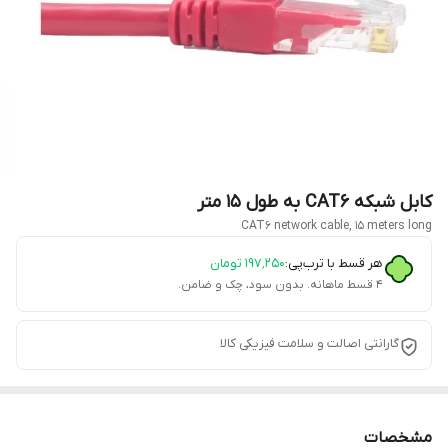
کابل شبکه CAT6 به طول 15 متر
CAT6 network cable, 15 meters long
هر قسط با ترب‌پی:
۱۹۷٬۲۵۰
تومان
۴ قسط ماهانه. بدون سود، چک و ضامن.
گارانتی اصالت و سلامت فیزیکی کالا
مشخصات