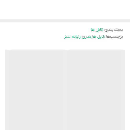
بررسی بهتر اضافه کردیم. طول موثر به این معناست که کابل
CAT6، نهایتا تا 55 متر می‌تواند اطلاعات را با حداکثر سرعت 10
گیگابیت در ثانیه منتقل کند
دسته‌بندی
:
کابل ها
برچسب‌ها :
کابل ها
،
مدرن رایانه سبز