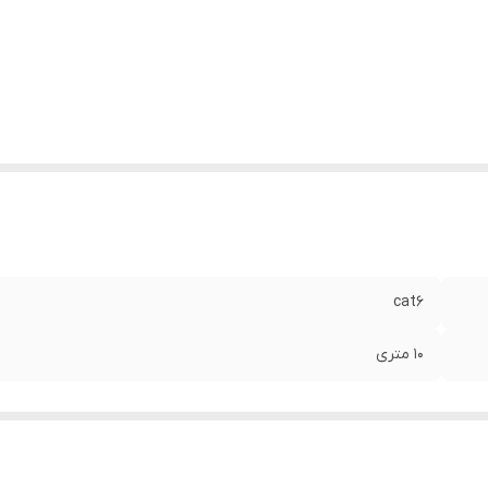
cat6
10 متری