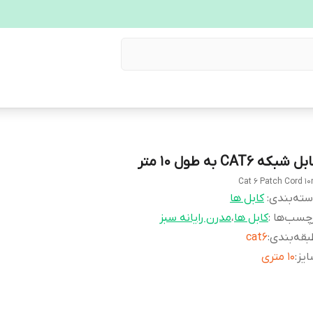
ل شبکه CAT6 به طول 10 متر
Cat 6 Patch Cord 1
ته‌بندی
:
کابل ها
چسب‌ها :
کابل ها
،
مدرن رایانه سبز
قه‌بندی
:
cat6
یز
:
10 متری