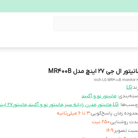
یتور ال جی 27 اینچ مدل MR400B
27 inch L
ند:
LG
ته‌بندی
:
مانیتور نو و آکبند
چسب‌ها :
LG
،
مانیتور
،
مدرن رایانه سبز
،
مانیتور نو و آکبند
،
مانیتور27 اینچ
دوده زمان پاسخ‌گویی
:
3 تا 6 میلی‌ثانیه
دت روشنایی
:
250 نیت
سبت تصویر
:
16:9