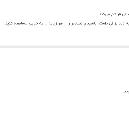
داد رنگ قابل نمایش
:
16.7 میلیون رنگ
خروجی هدفون
یز پیکسل‌ها
:
0.3114 × 0.3114 میلی متر
بران فراهم می‌کند.
صرف برق
:
24 وات
1300:1
ویه دید (افقی/عمودی)
:
178/178
ان پاسخ‌گویی
:
5 میلی‌ثانیه
100 هرتز
LED
گیمینگ اداری طراحی و ادیت کاربری عمومی
5300 گرم
پایه مربعی،
ار است.
HDMI
ید.
ور ال جی ، به شما اجازه می‌دهد
دفترچه‌ راهنما کابل برق
شته باشید.
ت
قابلیت اتصال به دیوار
ه‌های دیواری می‌دهد،