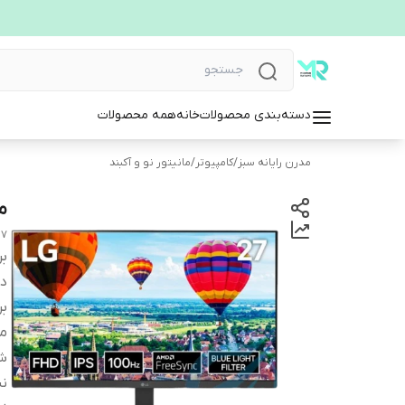
دسته‌بندی محصولات
خانه
همه محصولات
مدرن رایانه سبز
/
کامپیوتر
/
مانیتور نو و آکبند
مان
G MR400B monitor
بر
دس
بر
مح
ش
ن