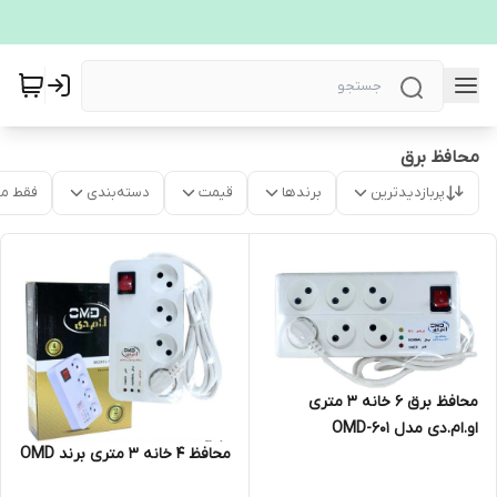
محافظ برق
پربازدیدترین
برندها
قیمت
دسته‌بندی
فقط م
محافظ برق 6 خانه 3 متری
او.ام.دی مدل OMD-601
محافظ 4 خانه 3 متری برند OMD