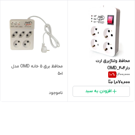
محافظ ولتاژبرق ارت
محافظ برق 5 خانه OMD مدل
دارOMD_404
501
1,200,000
10
%
1,070,000
افزودن به سبد
ناموجود