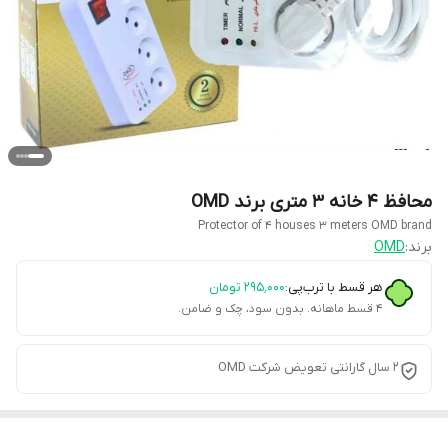
محافظ 4 خانه 3 متری برند OMD
Protector of 4 houses 3 meters OMD brand
برند:
OMD
هر قسط با ترب‌پی:
۲۹۵٬۰۰۰
تومان
۴ قسط ماهانه. بدون سود، چک و ضامن.
2 سال گارانتی تعویض شرکت OMD