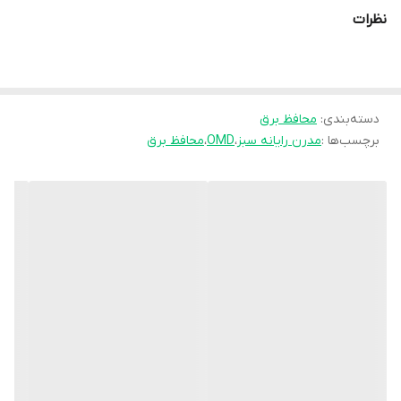
تصویری و کامپیوتر میباشد.همچنین کلیه لوازم برقی منزل که جریان
نظرات
زیادی نمیکشد و هیتر یا فن بزرگ ندارد پشتیبانی میکند.
نحوه کلی کار محافظ برق :
ولتاژ برق شهری زمانی که از 180 ولت کمتر شود و یا از 240 ولت بیشتر
دسته‌بندی
:
محافظ برق
شود که موجب آسیب به دستگاه های برقی می شود را این محافظ قطع
برچسب‌ها :
مدرن رایانه سبز
،
OMD
،
محافظ برق
میکند.و از آسیب رسیدن به وسایل حساس و گران قیمت شما جلوگیری
میکند.
این محافظ برق تلویزیون و لوازم صوتی و تصویری در مدت زمان حدودی
40 ثانیه وصل میکند . یعنی از زمان وصل برق 40 ثانیه طول میکشد در
صورتی که در این مدت زمان نوسان شدیدی را تشخیص ندهد برق را
وصل کرده و دستگاههای متصل به این رابط را روشن میکند.