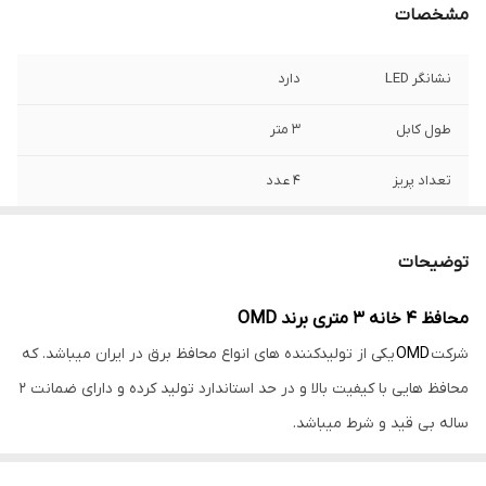
مشخصات
نشانگر LED
دارد
طول کابل
3 متر
تعداد پریز
4 عدد
زمان تقریبی تاخیر
یک دقیقه
در وصل
توضیحات
دکمه خاموش /
دارد
محافظ 4 خانه 3 متری برند OMD
روشن
شرکت
OMD
یکی از تولیدکننده های انواع محافظ برق در ایران میباشد. که
محافظ هایی با کیفیت بالا و در حد استاندارد تولید کرده و دارای ضمانت 2
ساله بی قید و شرط میباشد.
این محافظ برق دارای 4 خانه میباشد و مناسب تلویزیون و صوتی و