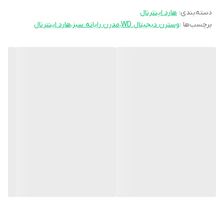
دسته‌بندی
:
هارد اینترنال
تماس هد با صفحات ضبط کننده اطلاعات هنگام خاموش بودن هارد
برچسب‌ها :
وسترن دیجیتال WD
،
مدرن رایانه سبز
،
هارد اینترنال
دیسک شده. و هنگام حمل و نقل و تکان امنیت اطلاعات داخلی را
تضمین می کند. همچنین فناوری IntelliPower کمک می کند توان
مصرفی هارد کاهش و در مقابل کارایی و پایداری آن افزایش پیدا کند. در
هارد آبی از ابزار Cool and quiet برای تولید صدای کم و خنک کنندگی
بیشتر استفاده شده است.
حفاظت از داده ها با هارد وسترن آبی
در کنار همه این ها فناوری قالب بندی پیشرفته یا Advanced Format
چگالی ذخیره سازی را افزایش داده و فناوری Intelliseek به وسیله هد ها
اطلاعات را به سرعت ردیابی می‌ کند. همچنین در
هارد آبی وسترن
فناوری های Data lifeguard و Data lifeguard به ترتیب برای حفاظت
از داده ها و مقاومت در برابر ضربه آن را ایمن کرده است.