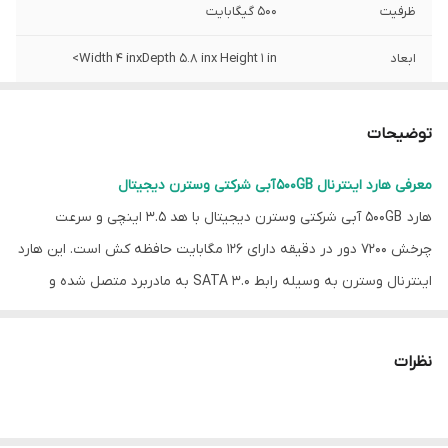
ظرفیت
500 گیگابایت
ابعاد
Width 4 inxDepth 5.8 inx Height 1 in>
وزن
15.87 oz
توضیحات
نوع هارد ديسک
اینترنال
معرفی هارد اینترنال 500GB آبی شرکتی وسترن دیجیتال
سايز هد
3.5
هارد 500GB آبی شرکتی وسترن دیجیتال با هد 3.5 اینچی و سرعت
بافر (حافظه کش)
16 MB
چرخش 7200 دور در دقیقه دارای 126 مگابایت حافظه کش است. این هارد
اینترنال وسترن به وسیله رابط SATA 3.0 به مادربرد متصل شده و
سرعت چرخش
7200 دور در دقیقه
اطلاعات را با حداکثر سرعت 6 مگابیت بر ثانیه منتقل می کند. هارد
درجه حرارت
140 °F
اینترنال آبی با تراکم داده در یک نقطه سرعت دسترسی به اطلاعات را
نظرات
بیشتر می‌ کند.
ساير امکانات
IntelliSeek, NoTouch ramp load
تضمین امنیت اطلاعات داخلی هارد
technology, Shock Guard
در این هارد آبی وسترن از فناوری NoTouch استفاده شده که مانع از