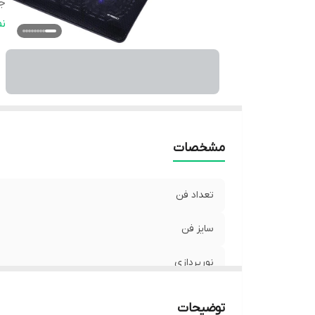
ج
س
ن
تو
اب
اس
پا
نو
نو
مشخصات
من
فش
تعداد فن
سایز فن
نورپردازی
جنس بدنه
توضیحات