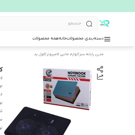
دسته‌بندی محصولات
خانه
همه محصولات
مدرن رایانه سبز
/
لوازم جانبی کامپیوتر
/
کول پد
کو
ad
بر
دس
بر
تع
سا
نو