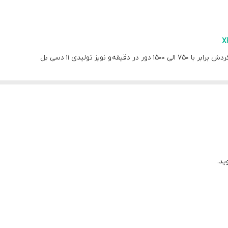
750 الی 1500 دور در دقیقه
2 وات
335×245×23 میلی متر
CE / RoHs / FCC
آسیب های احتمالی، دارای استاندارد سلامت و ایمنی محصول شامل CE/ FCC/ RoHS
دارد
USB
11 دسی بل
ید.
حداکثر 17 اینچ
23 الی 44 فوت مکعب در دقیقه