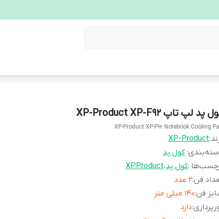
ل پد لپ تاپ XP-Product XP-F92
XP-Product XP-F92 Notebook Cooling P
ند:
XP-Product
ته‌بندی
:
کول پد
چسب‌ها :
کول پد
،
XPProduct
داد فن
:
2 عدد
یز فن
:
140 میلی متر
رپردازی
:
دارد